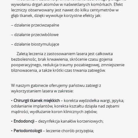
wywołaniu drgań atomów w naświetlanych komórkach. Efekt
leczniczy obserwowany jest nawet do kilku centymetrów w
głąb tkanek, dzięki wywołuje korzystne efekty jak:
– działanie przeciwzapalne
– działanie przeciwbólowe
– działanie biostymulujące
Zaletą leczenia z zastosowaniem lasera jest całkowita
bezbolesnośc, brak krwawienia, skrócenie czasu gojenia
pooperacyjnego, redukcja traumy pozabiegowej, zmniejszenie
bliznowacenia, a także krótki czas trwania zabiegów.
W naszym gabinecie oferujemy państwu zabiegi z
wykorzystaniem lasera w zakresie:
•
Chirurgii tkanek miękkich
– korekta wędzidełka wargi, języka;
odsłanianie implantów, korekta kształtu dziąsła nad zębami
mądrości, wydłużanie koron klinicznych zębów;
•
Endodoncji
– dezynfekcja kanałów korzeniowych;
•
Periodontologii
– leczenie chorób przyzębia;